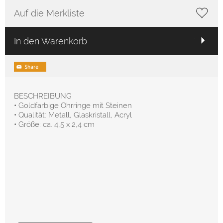
Auf die Merkliste
In den Warenkorb
BESCHREIBUNG
• Goldfarbige Ohrringe mit Steinen
• Qualität: Metall, Glaskristall, Acryl
• Größe: ca. 4,5
x 2,4 cm