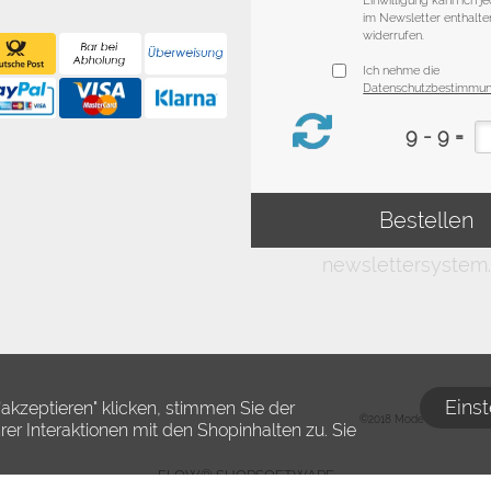
Eins
akzeptieren" klicken, stimmen Sie der
©2018 Modewelt Hambur
 Interaktionen mit den Shopinhalten zu. Sie
FLOW® SHOPSOFTWARE