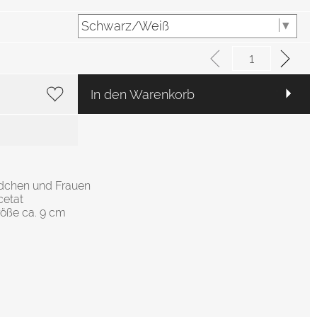
In den Warenkorb
ädchen und Frauen
cetat
röße ca. 9 cm